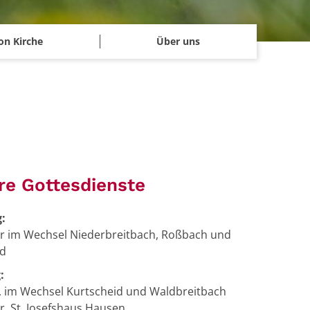
on Kirche
Über uns
re Gottesdienste
:
r im Wechsel Niederbreitbach, Roßbach und
id
:
, im Wechsel Kurtscheid und Waldbreitbach
r, St. Josefshaus Hausen