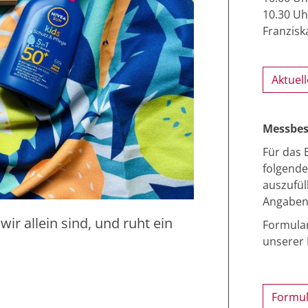
10.30 Uh
Franzisk
Aktuel
Messbes
Für das B
folgende
auszufül
Angaben 
r allein sind, und ruht ein
Formular
unserer 
Formul