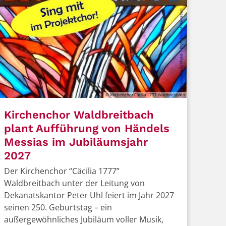
© Kirchenchor Cäcilia 1777 Waldbreitbach
Kirchenchor Waldbreitbach
plant Aufführung von Händels
Messias im Jubiläumsjahr
2027
Der Kirchenchor “Cäcilia 1777”
Waldbreitbach unter der Leitung von
Dekanatskantor Peter Uhl feiert im Jahr 2027
seinen 250. Geburtstag – ein
außergewöhnliches Jubiläum voller Musik,