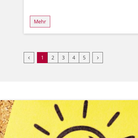
Mehr
Vorherige Seite
Nächste Seite
1
2
3
4
5