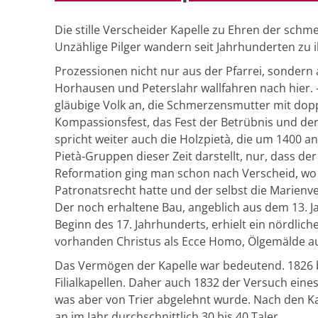
Die stille Verscheider Kapelle zu Ehren der schm
Unzählige Pilger wandern seit Jahrhunderten zu i
Prozessionen nicht nur aus der Pfarrei, sondern
Horhausen und Peterslahr wallfahren nach hier. – 
gläubige Volk an, die Schmerzensmutter mit dopp
Kompassionsfest, das Fest der Betrübnis und de
spricht weiter auch die Holzpietà, die um 1400 
Pietà-Gruppen dieser Zeit darstellt, nur, dass der
Reformation ging man schon nach Verscheid, wo 
Patronatsrecht hatte und der selbst die Marienv
Der noch erhaltene Bau, angeblich aus dem 13. 
Beginn des 17. Jahrhunderts, erhielt ein nördlich
vorhanden Christus als Ecce Homo, Ölgemälde au
Das Vermögen der Kapelle war bedeutend. 1826 be
Filialkapellen. Daher auch 1832 der Versuch ein
was aber von Trier abgelehnt wurde. Nach den 
an im Jahr durchschnittlich 30 bis 40 Taler.