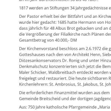
1817 werden an Stiftungen 34 Jahrgedächtnisse 
Der Pastor erhielt bei der Bittfahrt und an Kirch
wurde hier gedacht: 1685 hatte Hermann von Hol
dass jährlich für 48 Albus Brot gebacken und an 
die Vergrößerung der Filialkirche nach Plänen de
Gesamtbetrag von 40.000,- DM
Der Kirchenvorstand beschloss am 2.6.1972 die 
Gotteshauses nach den von Architekt Henn, Siebe
Diözesankonservators Dr. Ronig und unter Hinzu
Denkmalschutz konzentrierten sich jetzt die Be
Maler Schicker, Waldbreitbach entdeckt worden w
freigelegt und restauriert. Die heute sichtbaren
Kirchenlehrern: St. Ambrosius, St. Jakobus, St. J
Die erforderlichen Finanzmittel wurden aus dem 
Gemeinde Breitscheid und der dortigen Jagdgeno
Aus: 750 Jahre katholische Pfarrgemeinde „Mari