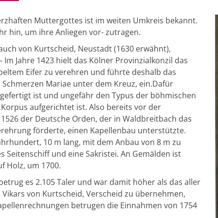
erzhaften Muttergottes ist im weiten Umkreis bekannt.
hr hin, um ihre Anliegen vor- zutragen.
 auch von Kurtscheid, Neustadt (1630 erwähnt),
Im Jahre 1423 hielt das Kölner Provinzialkonzil das
eltem Eifer zu verehren und führte deshalb das
r Schmerzen Mariae unter dem Kreuz, ein.Dafür
angefertigt ist und ungefähr den Typus der böhmischen
 Korpus aufgerichtet ist. Also bereits vor der
1526 der Deutsche Orden, der in Waldbreitbach das
erehrung förderte, einen Kapellenbau unterstützte.
Jahrhundert, 10 m lang, mit dem Anbau von 8 m zu
es Seitenschiff und eine Sakristei. An Gemälden ist
f Holz, um 1700.
trug es 2.105 Taler und war damit höher als das aller
es Vikars von Kurtscheid, Verscheid zu übernehmen,
Kapellenrechnungen betrugen die Einnahmen von 1754