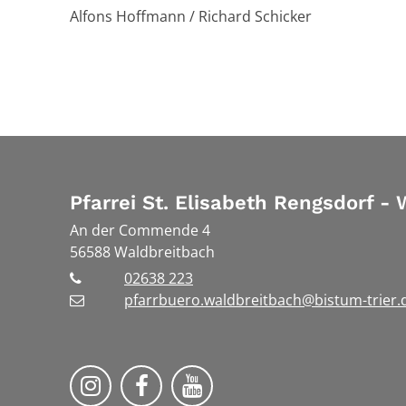
Alfons Hoffmann / Richard Schicker
Pfarrei St. Elisabeth Rengsdorf -
An der Commende 4
56588
Waldbreitbach
02638 223
pfarrbuero.waldbreitbach@bistum-trier.
Folge uns auf Instragram
Folge uns auf Facebook
Folge uns auf YouTube