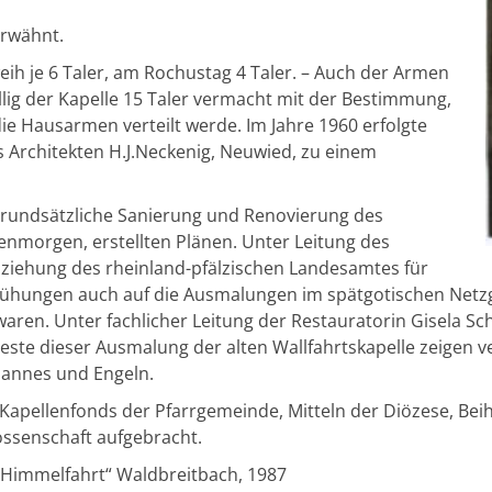
erwähnt.
weih je 6 Taler, am Rochustag 4 Taler. – Auch der Armen
lig der Kapelle 15 Taler vermacht mit der Bestimmung,
die Hausarmen verteilt werde. Im Jahre 1960 erfolgte
s Architekten H.J.Neckenig, Neuwied, zu einem
grundsätzliche Sanierung und Renovierung des
nmorgen, erstellten Plänen. Unter Leitung des
ziehung des rheinland-pfälzischen Landesamtes für
mühungen auch auf die Ausmalungen im spätgotischen Netz
aren. Unter fachlicher Leitung der Restauratorin Gisela Sc
 Reste dieser Ausmalung der alten Wallfahrtskapelle zeigen 
ohannes und Engeln.
Kapellenfonds der Pfarrgemeinde, Mitteln der Diözese, Bei
ssenschaft aufgebracht.
a Himmelfahrt“ Waldbreitbach, 1987